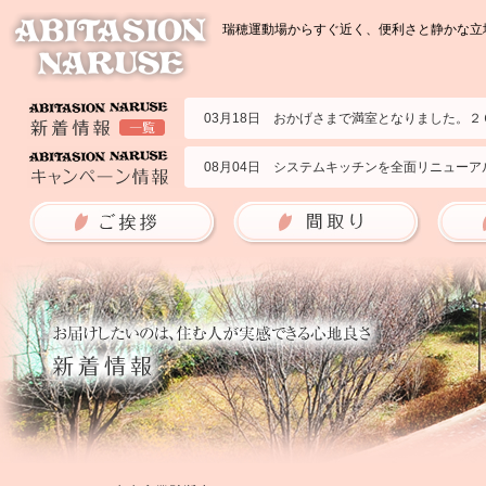
瑞穂運動場からすぐ近く、便利さと静かな立地
03月18日 おかげさまで満室となりました。
07月23日 2部屋募集いたします。２０２６年
02月09日 ２０１号室の募集です。２０２５年
08月04日 システムキッチンを全面リニューア
09月09日 ブランチアベニューのサイトに掲
06月10日 アビタシオンナルセの耐震強度を