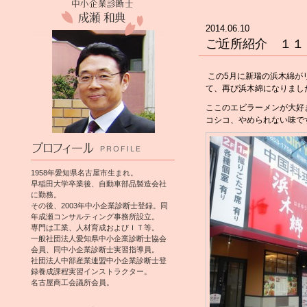
2014.06.10
ご近所紹介 １１
この5月に新瑞の浜木綿が
て、再び浜木綿になりまし
ここのエビラーメンが大好
コシコ、やめられない味で
1958年愛知県名古屋市生まれ。
早稲田大学卒業後、自動車部品製造会社
に勤務。
その後、2003年中小企業診断士登録。同
年成瀬コンサルティング事務所設立。
専門は工業、人材育成およびＩＴ等。
一般社団法人愛知県中小企業診断士協会
会員、同中小企業診断士実習指導員。
社団法人中部産業連盟中小企業診断士登
録養成課程実習インストラクター。
名古屋商工会議所会員。