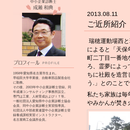
2013.08.11
ご近所紹介
瑞穂運動場西と
によると「天保年
町二丁目一番地
ろ、霊夢によっ
1958年愛知県名古屋市生まれ。
ちに社殿を造営
早稲田大学卒業後、自動車部品製造会社
う.」とのこと
に勤務。
その後、2003年中小企業診断士登録。同
年成瀬コンサルティング事務所設立。
私たち家族は毎
専門は工業、人材育成およびＩＴ等。
一般社団法人愛知県中小企業診断士協会
やみかんが焚き
会員、同中小企業診断士実習指導員。
社団法人中部産業連盟中小企業診断士登
録養成課程実習インストラクター。
名古屋商工会議所会員。