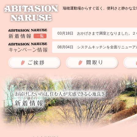
瑞穂運動場からすぐ近く、便利さと静かな立地
03月18日 おかげさまで満室となりました。
07月23日 2部屋募集いたします。２０２６年
02月09日 ２０１号室の募集です。２０２５年
08月04日 システムキッチンを全面リニューア
09月09日 ブランチアベニューのサイトに掲
06月10日 アビタシオンナルセの耐震強度を