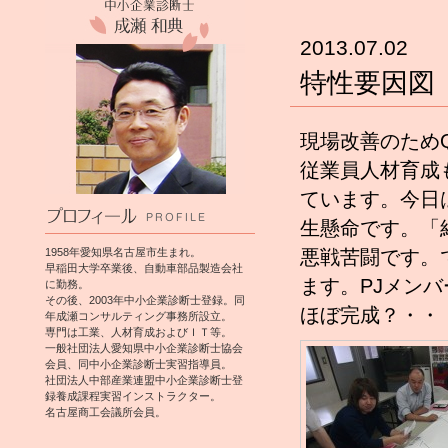
2013.07.02
特性要因図
現場改善のため
従業員人材育成
ています。今日
生懸命です。「
1958年愛知県名古屋市生まれ。
悪戦苦闘です。
早稲田大学卒業後、自動車部品製造会社
ます。PJメン
に勤務。
その後、2003年中小企業診断士登録。同
ほぼ完成？・・
年成瀬コンサルティング事務所設立。
専門は工業、人材育成およびＩＴ等。
一般社団法人愛知県中小企業診断士協会
会員、同中小企業診断士実習指導員。
社団法人中部産業連盟中小企業診断士登
録養成課程実習インストラクター。
名古屋商工会議所会員。