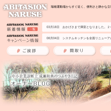
瑞穂運動場からすぐ近く、便利さと静かな立地
03月18日 おかげさまで満室となりました。
07月23日 2部屋募集いたします。２０２６年
02月09日 ２０１号室の募集です。２０２５年
08月04日 システムキッチンを全面リニューア
09月09日 ブランチアベニューのサイトに掲
06月10日 アビタシオンナルセの耐震強度を