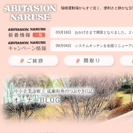
瑞穂運動場からすぐ近く、便利さと静かな立地
03月18日 おかげさまで満室となりました。
07月23日 2部屋募集いたします。２０２６年
02月09日 ２０１号室の募集です。２０２５年
08月04日 システムキッチンを全面リニューア
09月09日 ブランチアベニューのサイトに掲
06月10日 アビタシオンナルセの耐震強度を