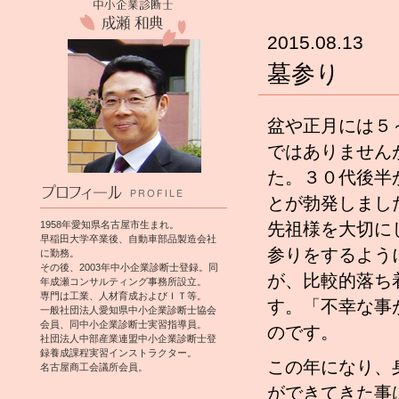
2015.08.13
墓参り
盆や正月には５
ではありません
た。３０代後半
とが勃発しまし
1958年愛知県名古屋市生まれ。
先祖様を大切に
早稲田大学卒業後、自動車部品製造会社
参りをするよう
に勤務。
その後、2003年中小企業診断士登録。同
が、比較的落ち
年成瀬コンサルティング事務所設立。
専門は工業、人材育成およびＩＴ等。
す。「不幸な事
一般社団法人愛知県中小企業診断士協会
会員、同中小企業診断士実習指導員。
のです。
社団法人中部産業連盟中小企業診断士登
録養成課程実習インストラクター。
この年になり、
名古屋商工会議所会員。
ができてきた事