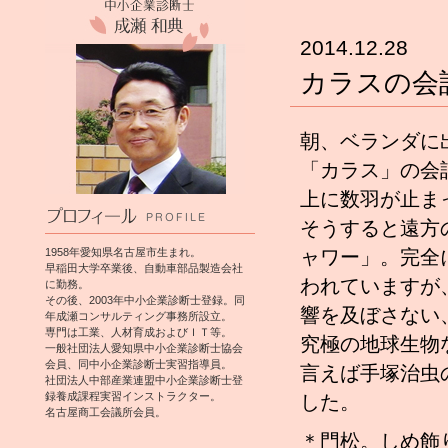
2014.12.28
カラスの会
朝、ベランダに
「カラス」の会
上に数羽が止ま
そうすると遠方
1958年愛知県名古屋市生まれ。
ャワー」。完全
早稲田大学卒業後、自動車部品製造会社
われていますが
に勤務。
その後、2003年中小企業診断士登録。同
響を及ぼさない
年成瀬コンサルティング事務所設立。
専門は工業、人材育成およびＩＴ等。
究極の地球生物
一般社団法人愛知県中小企業診断士協会
会員、同中小企業診断士実習指導員。
言えば手塚治虫
社団法人中部産業連盟中小企業診断士登
録養成課程実習インストラクター。
した。
名古屋商工会議所会員。
＊門松。しめ飾