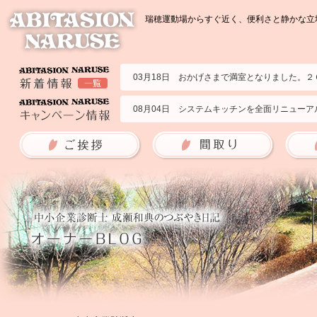
瑞穂運動場からすぐ近く、便利さと静かな立地
03月18日 おかげさまで満室となりました。
07月23日 2部屋募集いたします。２０２６年
02月09日 ２０１号室の募集です。２０２５年
08月04日 システムキッチンを全面リニューア
09月09日 ブランチアベニューのサイトに掲
06月10日 アビタシオンナルセの耐震強度を